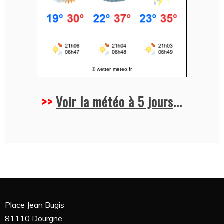
© wetter
meteo.fr
>>
Voir la météo à 5 jours
...
Place Jean Bugis
81110 Dourgne