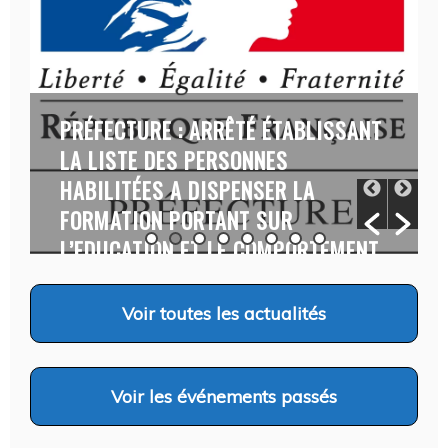
ANT
FÊTE DE LA SAINT STAPIN 2026 :
REMERCIEMENTS DE MONSIEUR LE
MAIRE…
Auteur Aïni ABDOU
/ 6 août 2026
NT
Voir
toutes les actualités
Voir
les événements passés