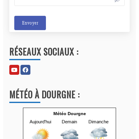
Envoyer
A
l
RÉSEAUX SOCIAUX :
t
e
r
n
a
MÉTÉO À DOURGNE :
t
i
v
Météo Dourgne
e
: