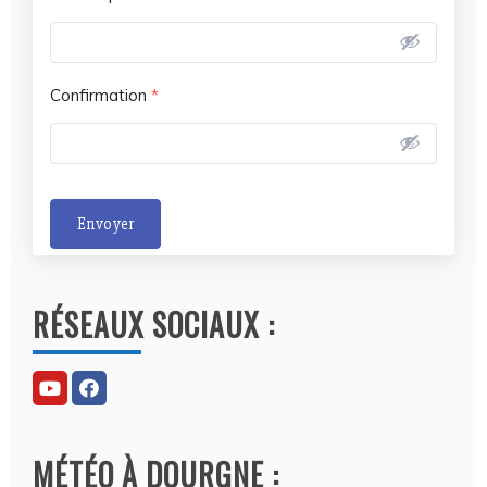
Confirmation
*
Envoyer
A
l
RÉSEAUX SOCIAUX :
t
e
r
n
a
MÉTÉO À DOURGNE :
t