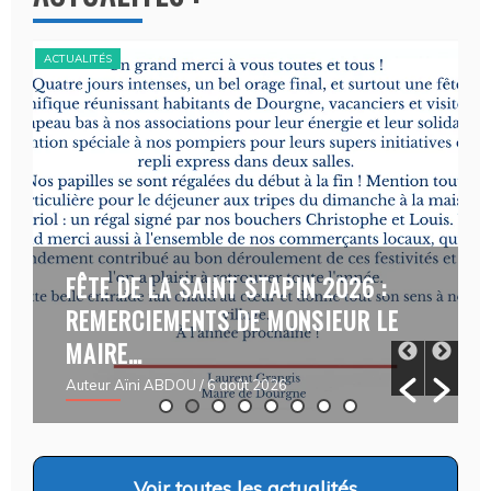
ACTUALITÉS
DE LA SAINT STAPIN 2026 :
CAMPAGNE A
CIEMENTS DE MONSIEUR LE
FAIM- DEMA
E…
03/08/2026
Aïni ABDOU
/ 6 août 2026
Auteur Christel D
Voir
toutes les actualités