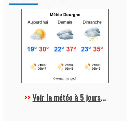
i
v
Météo Dourgne
e
:
© wetter
meteo.fr
>>
Voir la météo à 5 jours
...