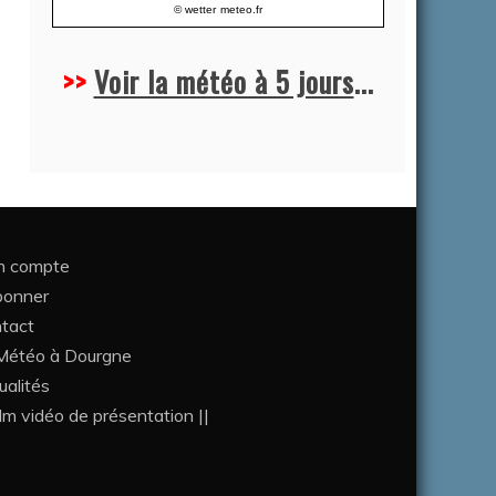
© wetter
meteo.fr
>>
Voir la météo à 5 jours
...
 compte
bonner
tact
étéo à Dourgne
ualités
ilm vidéo de présentation ||