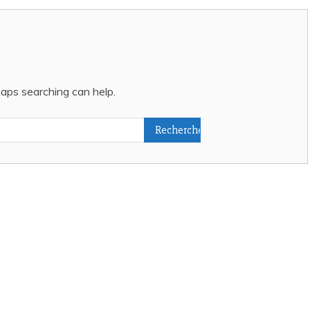
ACTUALITÉS
haps searching can help.
IONS CANINES
PRÉFECTURE : ARRÊTÉ
ÉTABLISSANT LA LISTE
andine ESPASA
/ 27 juillet
DES PERSONNES
HABILITÉES A DISPENSE
LA FORMATION PORTANT
SUR L’EDUCATION ET LE