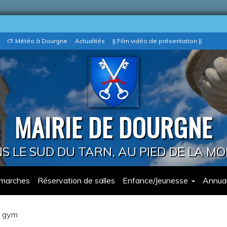
⛅ Météo à Dourgne
Actualités
|| Film vidéo de présentation ||
MAIRIE DE DOURGNE
 LE SUD DU TARN, AU PIED DE LA M
marches
Réservation de salles
Enfance/Jeunesse
Annuai
e gym