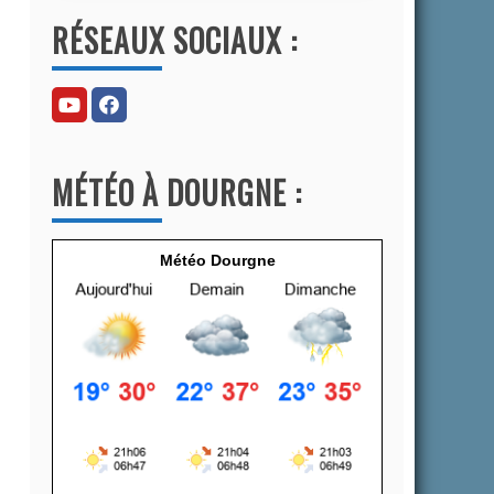
l
RÉSEAUX SOCIAUX :
t
e
r
n
a
MÉTÉO À DOURGNE :
t
i
v
Météo Dourgne
e
: