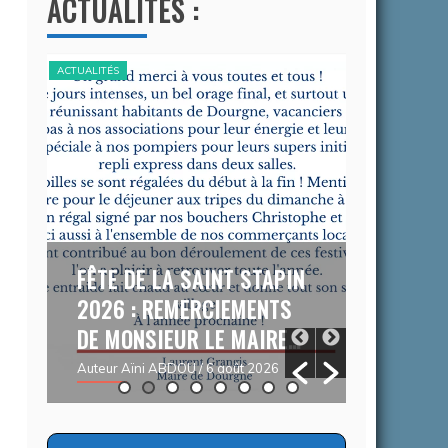
ACTUALITÉS :
ACTUALITÉS
ACTUALITÉS
FÊTE DE LA SAINT STAPIN
CAMPAG
2026 : REMERCIEMENTS
CONTRE
DE MONSIEUR LE MAIRE…
DEMARC
R
DU 03/
Auteur Aïni ABDOU
/ 6 août 2026
05/09/
Auteur Chr