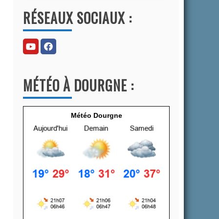
l
RÉSEAUX SOCIAUX :
t
e
r
n
a
MÉTÉO À DOURGNE :
t
i
v
Météo Dourgne
e
: