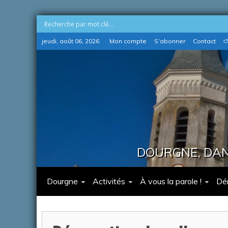
Skip
jeudi, août 06, 2026
Mon compte
S’abonner
Contact
⛅
to
content
DOURGNE, DANS
Dourgne
Activités
À vous la parole !
Dé