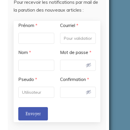
Pour recevoir les notifications par mail de
la parution des nouveaux articles :
Prénom
*
Courriel
*
6
Nom
*
Mot de passe
*
Pseudo
*
Confirmation
*
tembre
6
Envoyer
A