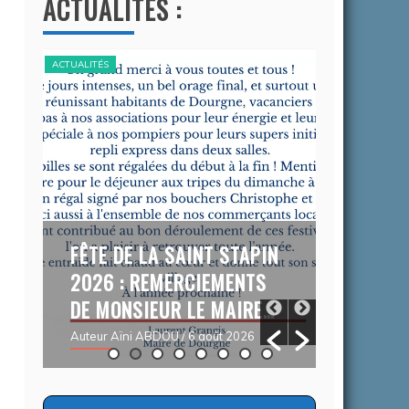
ACTUALITÉS :
ACTUALITÉS
ACTUALITÉS
e
nements)
6
FÊTE DE LA SAINT STAPIN
CAMPAG
2026 : REMERCIEMENTS
CONTRE
DE MONSIEUR LE MAIRE…
DEMARC
R
DU 03/
Auteur Aïni ABDOU
/ 6 août 2026
05/09/
Auteur Chr