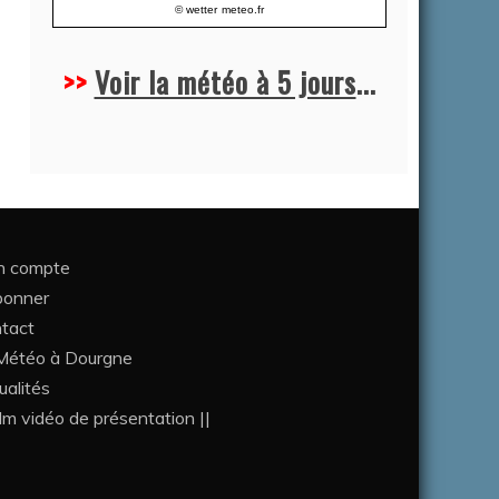
© wetter
meteo.fr
>>
Voir la météo à 5 jours
...
 compte
bonner
tact
étéo à Dourgne
ualités
ilm vidéo de présentation ||