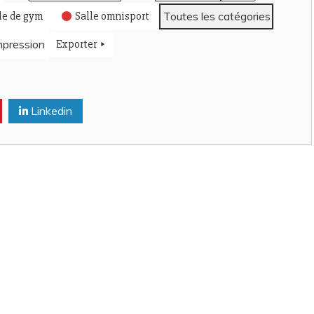
le de gym
Salle omnisport
Toutes les catégories
mpression
Exporter
Linkedin