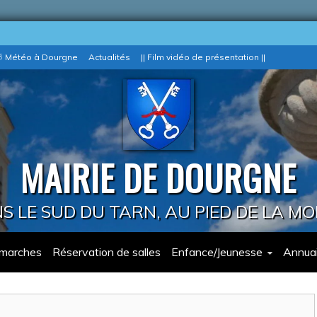
 Météo à Dourgne
Actualités
|| Film vidéo de présentation ||
MAIRIE DE DOURGNE
 LE SUD DU TARN, AU PIED DE LA M
marches
Réservation de salles
Enfance/Jeunesse
Annuai