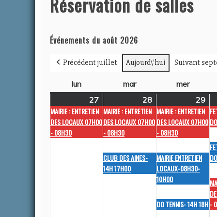
Réservation de salles
ACTUALITÉS
Événements du août 2026
Précédent juillet
Aujourd\'hui
Suivant sep
lun
lundi
mar
mardi
mer
mercred
27
27
(1
28
28
(2
29
29
(3
MAIRIE : ENTRETIEN
MAIRIE : ENTRETIEN
MAIRIE : ENTRETIEN
FE
juillet
évènement)
juillet
évènements)
juil
év
DES LOCAUX 07H00
DES LOCAUX 07H00
DES LOCAUX 07H00
DO
2026
2026
20
- 08H30
- 08H30
- 08H30
DÉJECT
FE
Auteur Am
CLUB DES AINES-
MAIRIE ENTRETIEN
DO
2026
14H 17H00
LOCAUX-08H30-
10H00
MA
DE
DO TENNIS- 14H 18H
- 