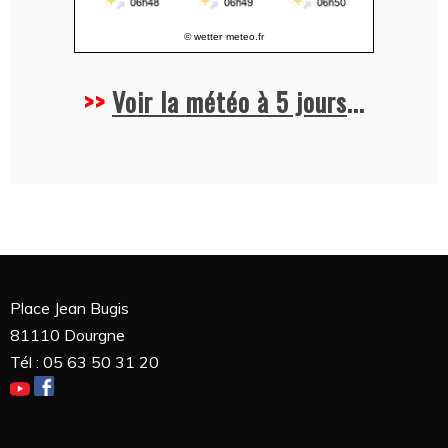
© wetter
meteo.fr
>>
Voir la météo à 5 jours
...
Place Jean Bugis
81110 Dourgne
Tél : 05 63 50 31 20