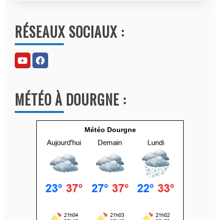
A
l
RÉSEAUX SOCIAUX :
t
e
r
n
a
MÉTÉO À DOURGNE :
t
i
v
Météo Dourgne
e
: