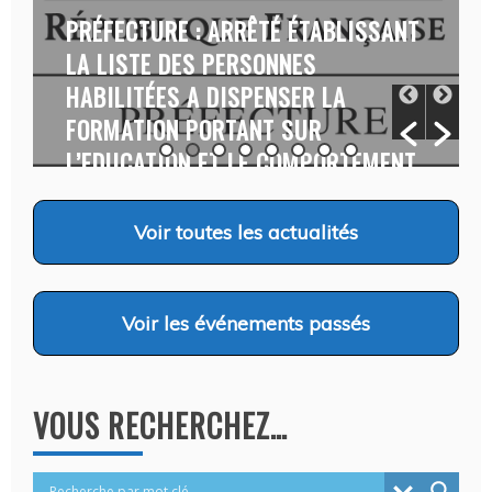
PRÉFECTURE : ARRÊTÉ ÉTABLISSANT
LA LISTE DES PERSONNES
HABILITÉES A DISPENSER LA
FORMATION PORTANT SUR
L’EDUCATION ET LE COMPORTEMENT
CANINS…
Auteur Christel DAUZAT
/ 6 août 2026
Voir
toutes les actualités
Voir
les événements passés
VOUS RECHERCHEZ…