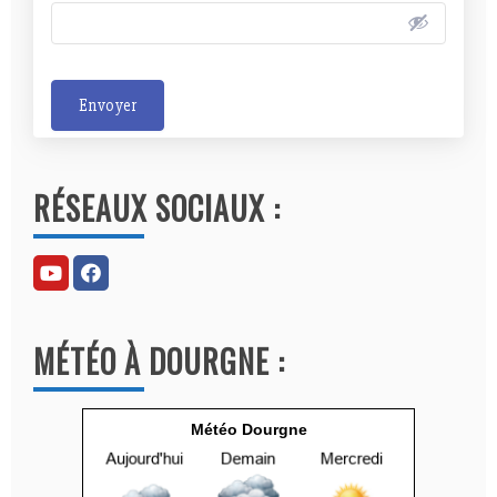
Envoyer
A
l
RÉSEAUX SOCIAUX :
t
e
r
n
a
MÉTÉO À DOURGNE :
t
i
v
Météo Dourgne
e
: