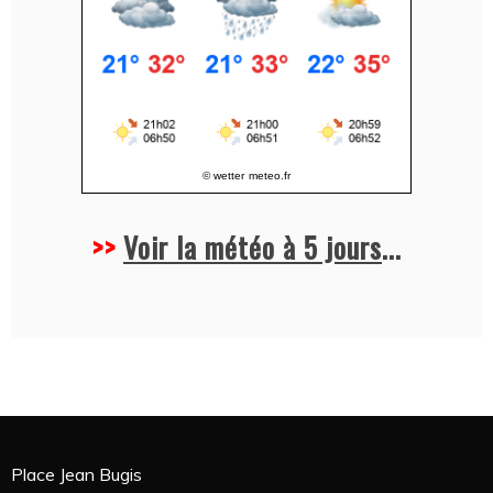
© wetter
meteo.fr
>>
Voir la météo à 5 jours
...
Place Jean Bugis