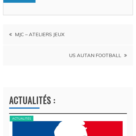
Navigation
MJC – ATELIERS JEUX
de
US AUTAN FOOTBALL
l’article
ACTUALITÉS :
ACTUALITÉS
ACT