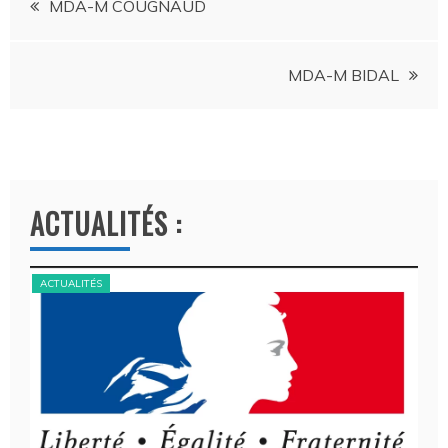
MDA-M COUGNAUD
de
MDA-M BIDAL
l’article
ACTUALITÉS :
ACTUALITÉS
ACT