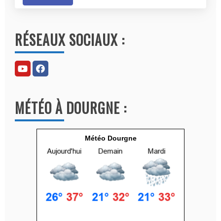
A
l
RÉSEAUX SOCIAUX :
t
e
r
n
a
MÉTÉO À DOURGNE :
t
i
v
Météo Dourgne
e
: