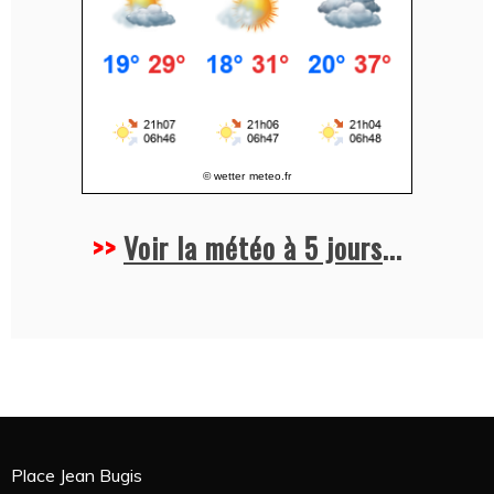
© wetter
meteo.fr
>>
Voir la météo à 5 jours
...
Place Jean Bugis