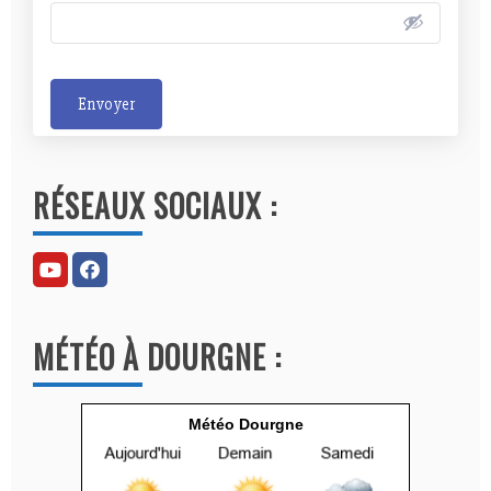
Envoyer
A
l
RÉSEAUX SOCIAUX :
t
e
r
n
a
MÉTÉO À DOURGNE :
t
i
v
Météo Dourgne
e
: