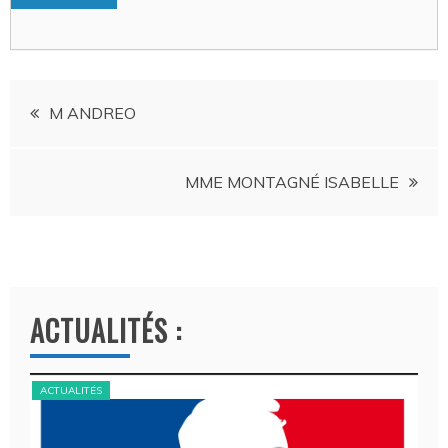
Navigation
M ANDREO
de
MME MONTAGNÉ ISABELLE
l’article
ACTUALITÉS :
ACTUALITÉS
ACT