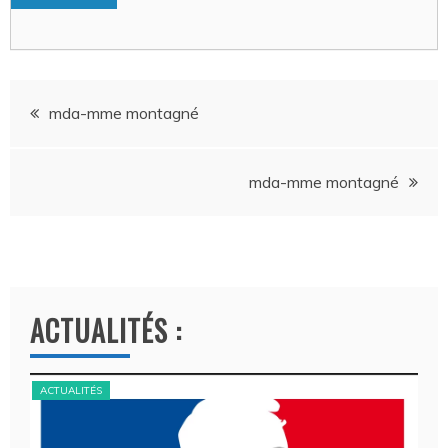
Navigation
mda-mme montagné
de
mda-mme montagné
l’article
ACTUALITÉS :
ACTUALITÉS
ACT