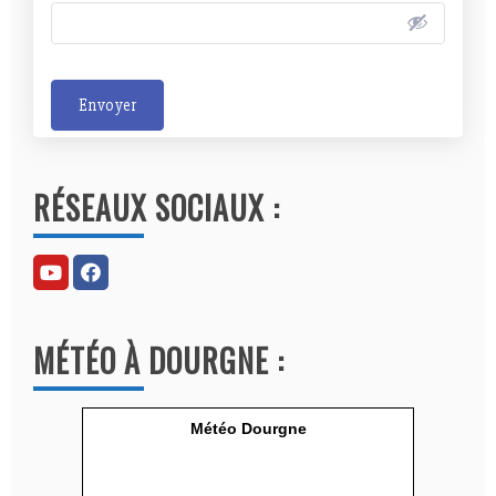
Envoyer
A
l
RÉSEAUX SOCIAUX :
t
e
r
n
a
MÉTÉO À DOURGNE :
t
i
v
Météo Dourgne
e
: