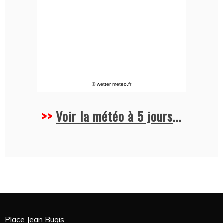
© wetter
meteo.fr
>>
Voir la météo à 5 jours
...
Place Jean Bugis