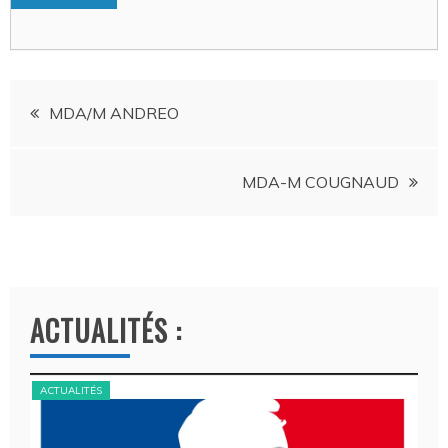
Navigation
MDA/M ANDREO
de
MDA-M COUGNAUD
l’article
ACTUALITÉS :
ACTUALITÉS
ACT