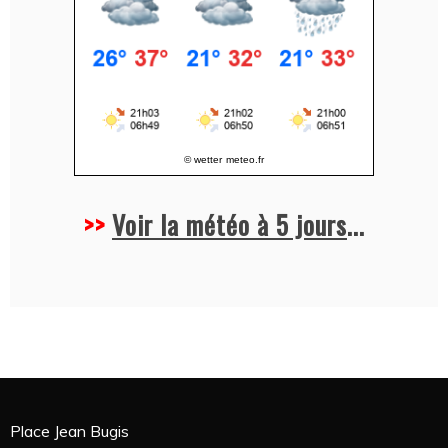
© wetter
meteo.fr
>>
Voir la météo à 5 jours
...
Place Jean Bugis