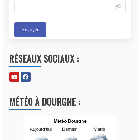
Envoyer
A
l
RÉSEAUX SOCIAUX :
t
e
r
n
a
MÉTÉO À DOURGNE :
t
i
v
Météo Dourgne
e
: