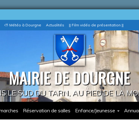
⛅ Météo à Dourgne
Actualités
|| Film vidéo de présentation ||
MAIRIE DE DOURGNE
 LE SUD DU TARN, AU PIED DE LA M
marches
Réservation de salles
Enfance/Jeunesse
Annuai