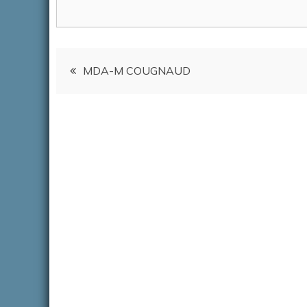
Navigation
MDA-M COUGNAUD
de
l’article