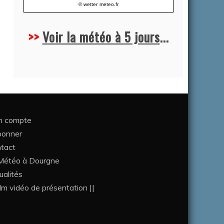
© wetter
meteo.fr
>>
Voir la météo à 5 jours
...
 compte
bonner
tact
étéo à Dourgne
ualités
ilm vidéo de présentation ||