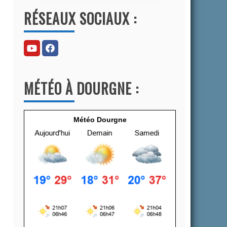
l
RÉSEAUX SOCIAUX :
t
e
r
n
a
MÉTÉO À DOURGNE :
t
i
v
Météo Dourgne
e
: