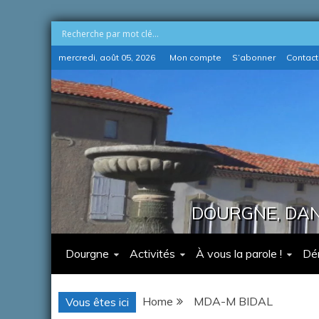
Skip
mercredi, août 05, 2026
Mon compte
S’abonner
Contact
to
content
DOURGNE, DANS
Dourgne
Activités
À vous la parole !
Dé
Home
MDA-M BIDAL
Vous êtes ici