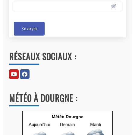
Envoyer
A
l
RÉSEAUX SOCIAUX :
t
e
r
n
a
MÉTÉO À DOURGNE :
t
i
v
Météo Dourgne
e
: