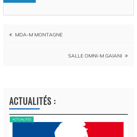
Navigation
MDA-M MONTAGNE
de
SALLE OMNI-M GAIANI
l’article
ACTUALITÉS :
ACTUALITÉS
ACT