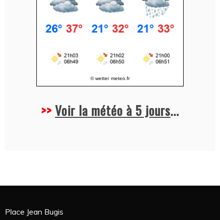
© wetter
meteo.fr
>>
Voir la météo à 5 jours
...
Place Jean Bugis