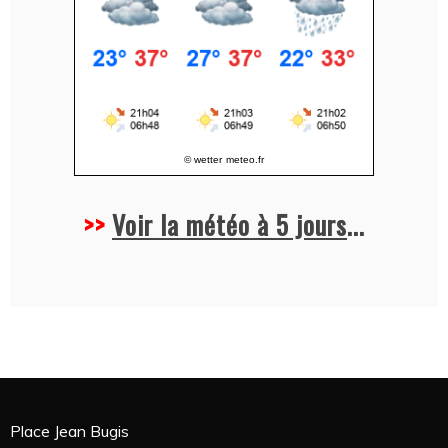
© wetter
meteo.fr
>>
Voir la météo à 5 jours
...
Place Jean Bugis