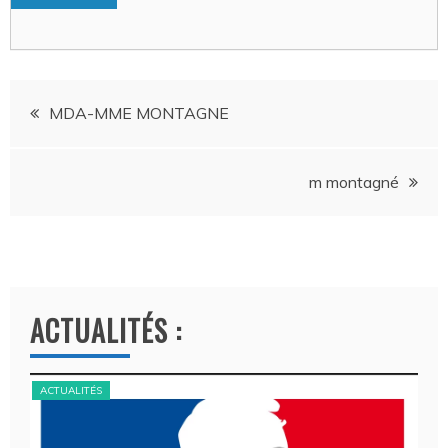
Navigation
MDA-MME MONTAGNE
de
m montagné
l’article
ACTUALITÉS :
ACTUALITÉS
ACT