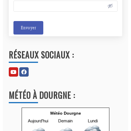
Envoyer
A
l
RÉSEAUX SOCIAUX :
t
e
r
n
a
MÉTÉO À DOURGNE :
t
i
v
Météo Dourgne
e
: