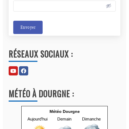
Envoyer
A
l
RÉSEAUX SOCIAUX :
t
e
r
n
a
MÉTÉO À DOURGNE :
t
i
v
Météo Dourgne
e
: