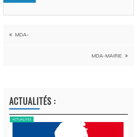
Navigation
MDA-
de
MDA-MAIRIE
l’article
ACTUALITÉS :
ACTUALITÉS
ACT