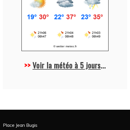
© wetter
meteo.fr
>>
Voir la météo à 5 jours
...
Place Jean Bugis