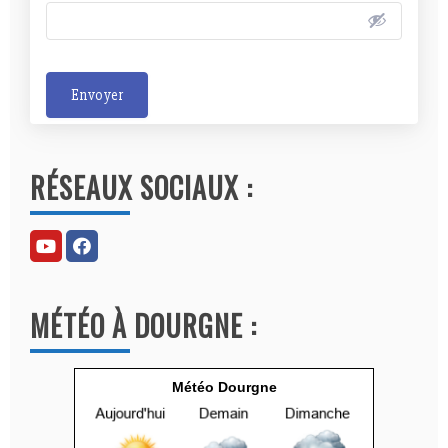
Envoyer
A
l
RÉSEAUX SOCIAUX :
t
e
r
n
a
MÉTÉO À DOURGNE :
t
i
v
Météo Dourgne
e
: