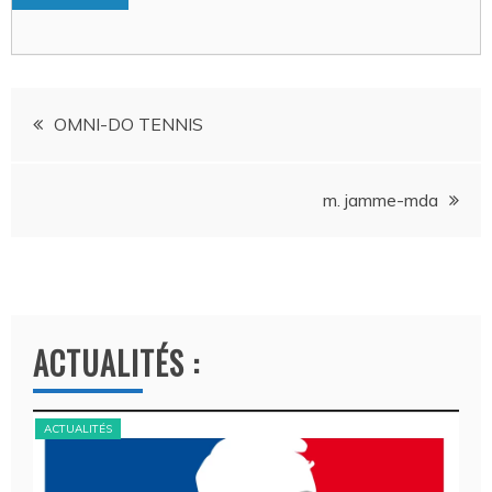
Navigation
OMNI-DO TENNIS
de
m. jamme-mda
l’article
ACTUALITÉS :
ACTUALITÉS
ACT