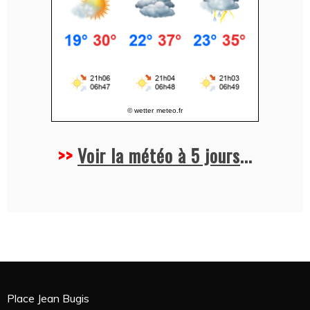
© wetter
meteo.fr
>>
Voir la météo à 5 jours
...
Place Jean Bugis