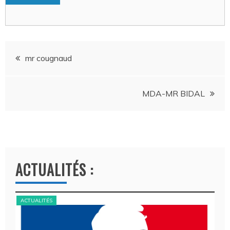
Navigation
mr cougnaud
de
MDA-MR BIDAL
l’article
ACTUALITÉS :
ACTUALITÉS
ACT