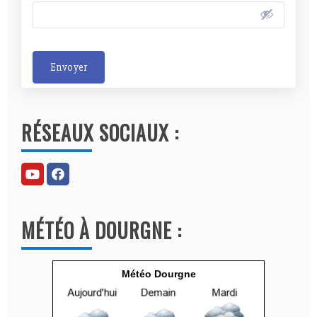
Envoyer
A
l
RÉSEAUX SOCIAUX :
t
e
r
n
a
MÉTÉO À DOURGNE :
t
i
v
Météo Dourgne
e
: