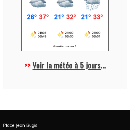
© wetter
meteo.fr
>>
Voir la météo à 5 jours
...
Place Jean Bugis