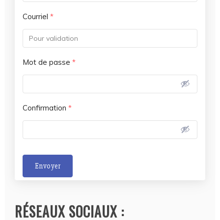
Courriel
*
Mot de passe
*
Confirmation
*
Envoyer
A
l
RÉSEAUX SOCIAUX :
t