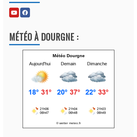
e
r
n
a
MÉTÉO À DOURGNE :
t
i
v
Météo Dourgne
e
:
© wetter
meteo.fr