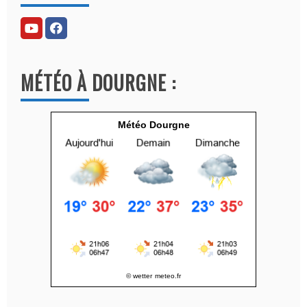
e
r
n
a
MÉTÉO À DOURGNE :
t
i
v
Météo Dourgne
e
:
© wetter
meteo.fr