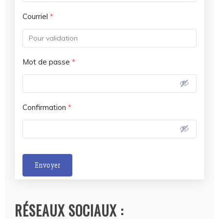
Courriel
*
Mot de passe
*
Confirmation
*
Envoyer
A
l
RÉSEAUX SOCIAUX :
t