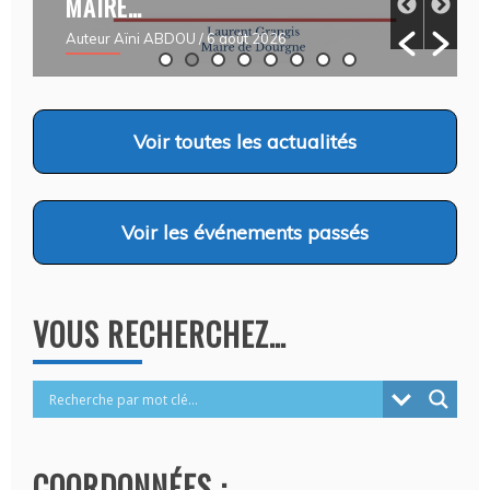
MAIRE…
03/08
Auteur Aïni ABDOU
/ 6 août 2026
Auteur C
Voir
toutes les actualités
Voir
les événements passés
VOUS RECHERCHEZ…
COORDONNÉES :