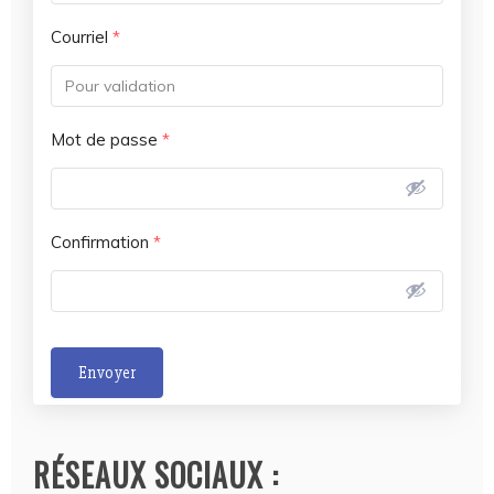
Courriel
*
Mot de passe
*
Confirmation
*
Envoyer
A
l
RÉSEAUX SOCIAUX :
t