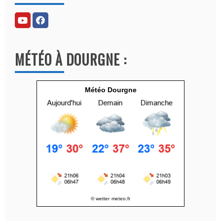
e
r
n
a
MÉTÉO À DOURGNE :
t
i
v
Météo Dourgne
e
:
© wetter
meteo.fr