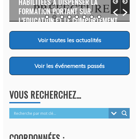
NSER LA
MAIRE…
T SUR
Auteur Aïni ABDOU
/ 6 août 2026
 COMPORTEMENT
oût 2026
Voir
toutes les actualités
Voir
les événements passés
VOUS RECHERCHEZ…
COORDONNÉES :