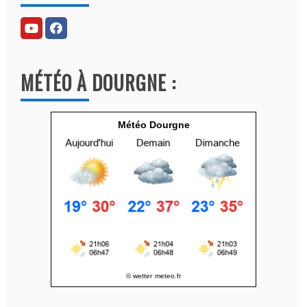
e
r
n
a
MÉTÉO À DOURGNE :
t
i
v
Météo Dourgne
e
:
© wetter
meteo.fr