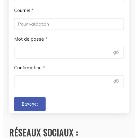
Courriel
*
Mot de passe
*
Confirmation
*
Envoyer
A
l
RÉSEAUX SOCIAUX :
t