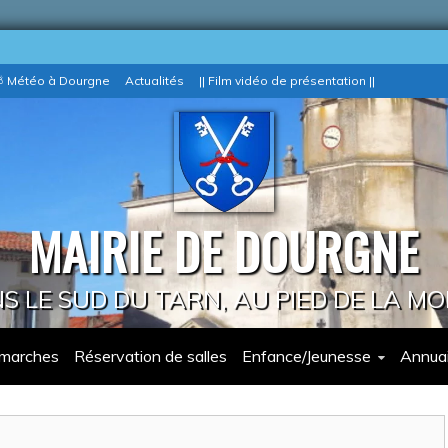
 Météo à Dourgne
Actualités
|| Film vidéo de présentation ||
MAIRIE DE DOURGNE
 LE SUD DU TARN, AU PIED DE LA M
marches
Réservation de salles
Enfance/Jeunesse
Annuai