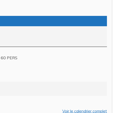
ACTUALITÉS
 60 PERS
 PERMANENT DE
CAMPAGNE ACTION
DE CIRCULATION
CONTRE LA FAIM-
bre-EOS telecom
DEMARCHAGE DOURGNE
DU 03/08/2026 AU
andine ESPASA
/ 24 juillet
05/09/2026
Auteur Christel DAUZAT
/ 5 août 20
Voir le calendrier complet