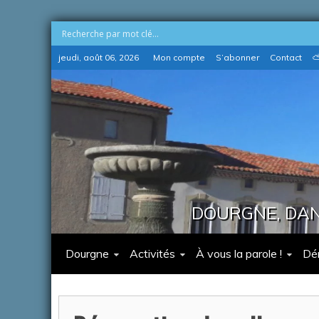
Skip
jeudi, août 06, 2026
Mon compte
S’abonner
Contact
⛅
to
content
DOURGNE, DANS
Dourgne
Activités
À vous la parole !
Dé