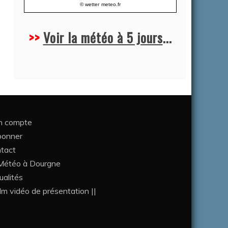
© wetter
meteo.fr
>>
Voir la météo à 5 jours
...
 compte
bonner
tact
étéo à Dourgne
ualités
ilm vidéo de présentation ||