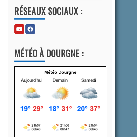
l
RÉSEAUX SOCIAUX :
t
e
r
n
a
MÉTÉO À DOURGNE :
t
i
v
Météo Dourgne
e
: