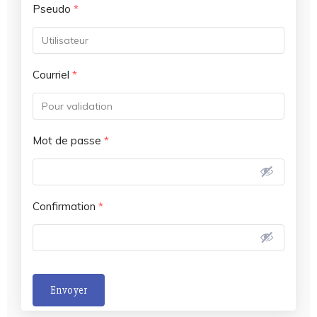
Pseudo
*
Courriel
*
Mot de passe
*
Confirmation
*
Envoyer
A