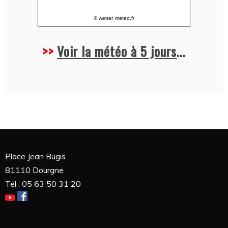
© wetter
meteo.fr
>>
Voir la météo à 5 jours
...
Place Jean Bugis
81110 Dourgne
Tél : 05 63 50 31 20