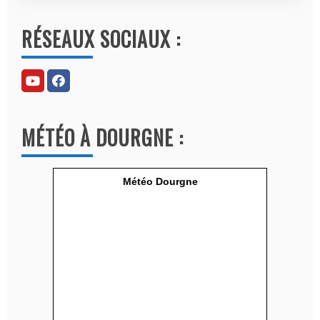
l
RÉSEAUX SOCIAUX :
t
e
r
n
a
MÉTÉO À DOURGNE :
t
i
v
Météo Dourgne
e
: