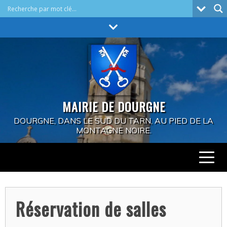
Skip
to
content
MAIRIE DE DOURGNE
DOURGNE, DANS LE SUD DU TARN, AU PIED DE LA
MONTAGNE NOIRE.
Réservation de salles