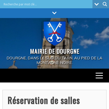
Skip
to
content
MAIRIE DE DOURGNE
DOURGNE, DANS LE SUD DU TARN, AU PIED DE LA
MONTAGNE NOIRE.
Réservation de salles