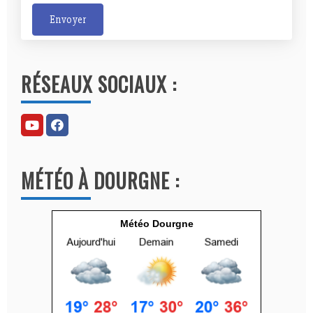
Envoyer
A
l
RÉSEAUX SOCIAUX :
t
e
r
n
a
MÉTÉO À DOURGNE :
t
i
v
Météo Dourgne
e
: