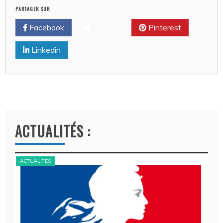
PARTAGER SUR
Facebook
Twitter
Pinterest
Linkedin
ACTUALITÉS :
ACTUALITÉS
ACT