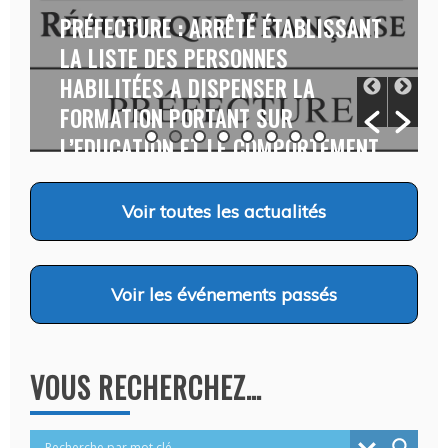
PRÉFECTURE : ARRÊTÉ ÉTABLISSANT
LA LISTE DES PERSONNES
HABILITÉES A DISPENSER LA
FORMATION PORTANT SUR
L’EDUCATION ET LE COMPORTEMENT
CANINS…
Auteur Christel DAUZAT
/ 6 août 2026
Voir
toutes les actualités
Voir
les événements passés
VOUS RECHERCHEZ…