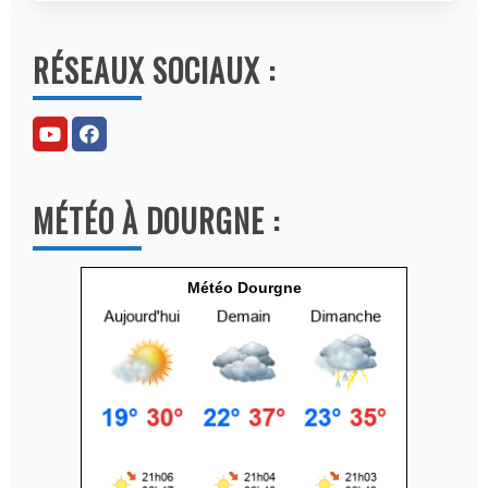
A
l
RÉSEAUX SOCIAUX :
t
e
r
n
a
MÉTÉO À DOURGNE :
t
i
v
Météo Dourgne
e
: