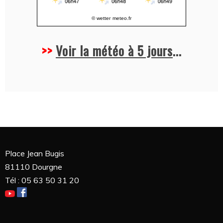
© wetter
meteo.fr
>>
Voir la météo à 5 jours
...
Place Jean Bugis
81110 Dourgne
Tél : 05 63 50 31 20