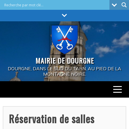
Skip
to
content
MAIRIE DE DOURGNE
DOURGNE, DANS LE SUD DU TARN, AU PIED DE LA
MONTAGNE NOIRE.
Réservation de salles