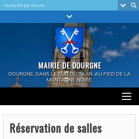
Skip
to
content
MAIRIE DE DOURGNE
DOURGNE, DANS LE SUD DU TARN, AU PIED DE LA
MONTAGNE NOIRE.
Réservation de salles