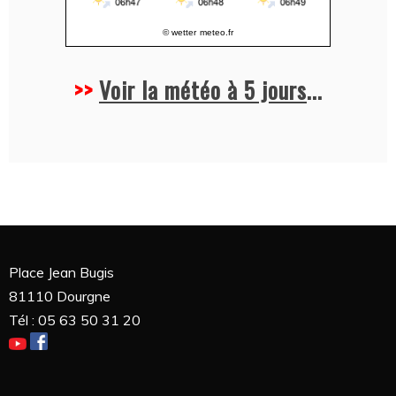
© wetter
meteo.fr
>>
Voir la météo à 5 jours
...
Place Jean Bugis
81110 Dourgne
Tél : 05 63 50 31 20