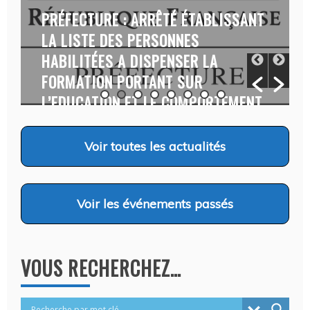
PRÉFECTURE : ARRÊTÉ ÉTABLISSANT
LA LISTE DES PERSONNES
HABILITÉES A DISPENSER LA
FORMATION PORTANT SUR
L’EDUCATION ET LE COMPORTEMENT
CANINS…
Auteur Christel DAUZAT
/ 6 août 2026
Voir
toutes les actualités
Voir
les événements passés
VOUS RECHERCHEZ…