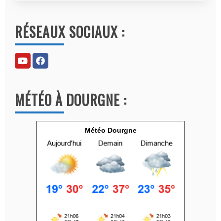
A
l
RÉSEAUX SOCIAUX :
t
e
r
n
a
MÉTÉO À DOURGNE :
t
i
v
Météo Dourgne
e
: