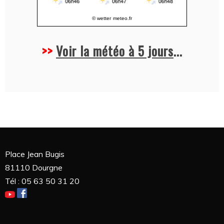
© wetter
meteo.fr
>>
Voir la météo à 5 jours
...
Place Jean Bugis
81110 Dourgne
Tél : 05 63 50 31 20