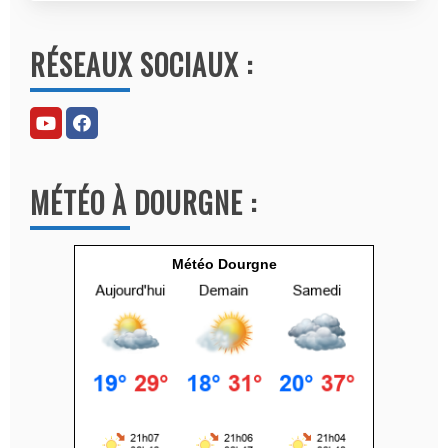
A
l
RÉSEAUX SOCIAUX :
t
e
r
n
a
MÉTÉO À DOURGNE :
t
i
v
Météo Dourgne
e
: