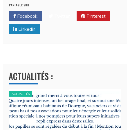
PARTAGER SUR
Facebook
Twitter
Pinterest
Linkedin
ACTUALITÉS :
ACTUALITÉS
ACT