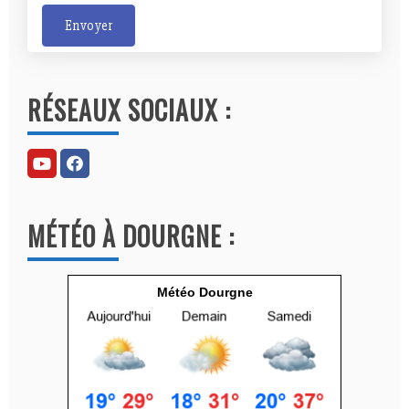
Envoyer
A
l
RÉSEAUX SOCIAUX :
t
e
r
n
a
MÉTÉO À DOURGNE :
t
i
v
Météo Dourgne
e
: