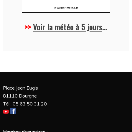
© wetter
meteo.fr
>>
Voir la météo à 5 jours
...
Place Jean Bugis
81110 Dourgne
Tél : 05 63 50 31 20
Horaires d’ouverture :