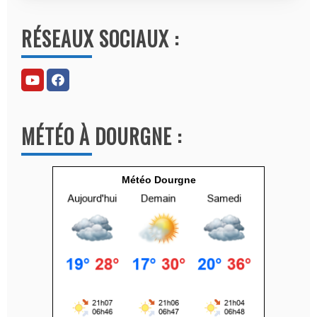
l
RÉSEAUX SOCIAUX :
t
e
r
n
a
MÉTÉO À DOURGNE :
t
i
v
Météo Dourgne
e
: