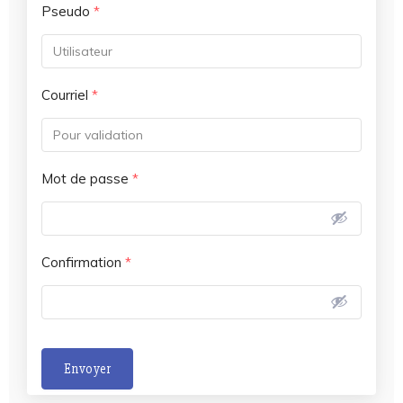
Pseudo
*
Courriel
*
Mot de passe
*
Confirmation
*
Envoyer
A