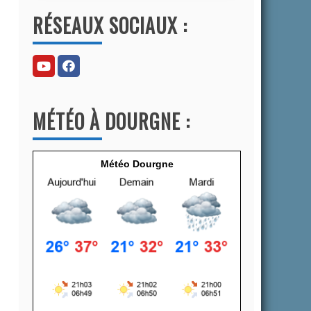
l
RÉSEAUX SOCIAUX :
t
e
r
n
a
MÉTÉO À DOURGNE :
t
i
v
Météo Dourgne
e
: