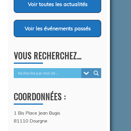
COMPORTEMENT CANINS…
Voir
toutes les actualités
26
Auteur Christel DAUZAT
/ 6 août 2026
Voir
les événements passés
VOUS RECHERCHEZ…
COORDONNÉES :
1 Bis Place Jean Bugis
81110 Dourgne