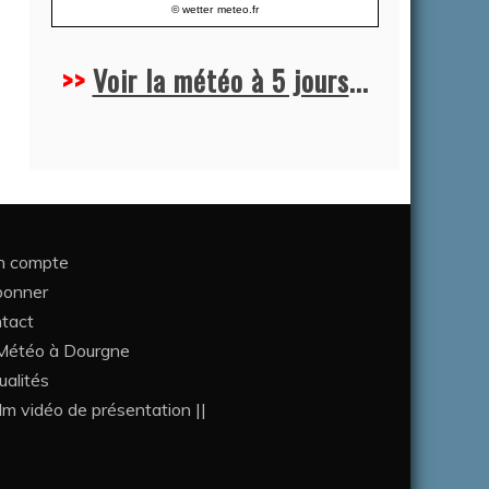
© wetter
meteo.fr
>>
Voir la météo à 5 jours
...
 compte
bonner
tact
étéo à Dourgne
ualités
ilm vidéo de présentation ||