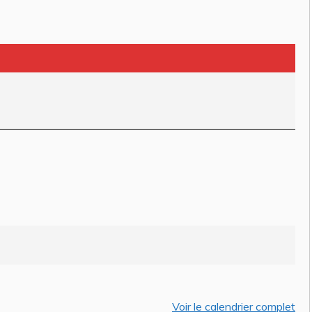
ACTUALITÉS
 ANNUELS :
PREFECTURE-ARRÊTÉS
URE DE LA FRANCE
AOÛT REGLEMENTANT
ES DU 3 AOUT AU
TEMPORAIREMENT
T INCLUS
L’USAGE DE L’EAU ISSU 
MILIEU (PRELEVEMENT) 
istel DAUZAT
/ 27 juillet
DU RESEAU D’EAU
Voir le calendrier complet