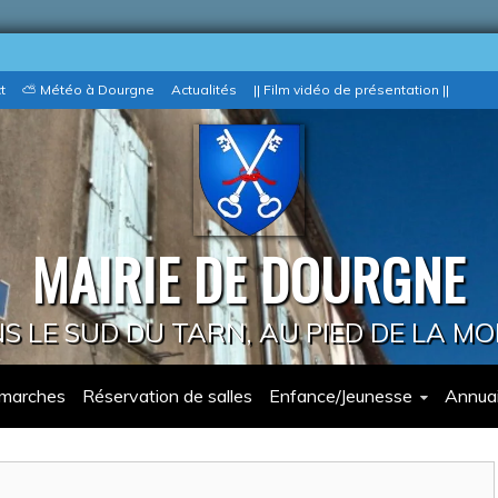
t
⛅ Météo à Dourgne
Actualités
|| Film vidéo de présentation ||
MAIRIE DE DOURGNE
 LE SUD DU TARN, AU PIED DE LA M
marches
Réservation de salles
Enfance/Jeunesse
Annuai