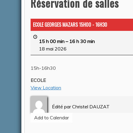
Réservation de salles
ACTUALITÉS
ECOLE GEORGES MAZARS 15H00 - 16H30
15 h 00 min
–
16 h 30 min
18 mai 2026
15h-16h30
ECOLE
CONGÉS
View Location
FERMET
SERVIC
Édité par
Christel DAUZAT
14 AOU
Add to Calendar
Auteur Chr
2026