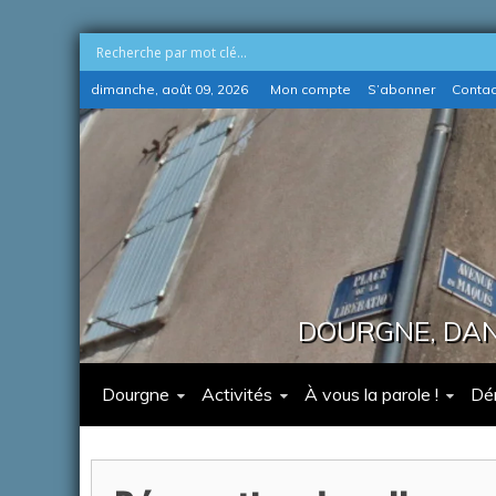
Skip
dimanche, août 09, 2026
Mon compte
S’abonner
Contac
to
content
DOURGNE, DANS
Dourgne
Activités
À vous la parole !
Dé