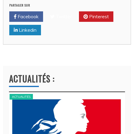
PARTAGER SUR
Facebook
Twitter
Pinterest
Linkedin
ACTUALITÉS :
ACTUALITÉS
ACT