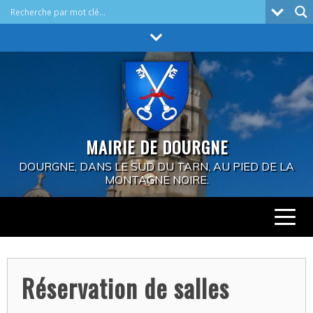
Skip
to
content
MAIRIE DE DOURGNE
DOURGNE, DANS LE SUD DU TARN, AU PIED DE LA
MONTAGNE NOIRE.
Réservation de salles