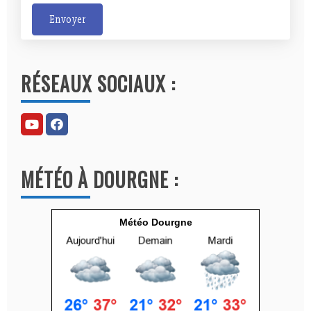
Envoyer
A
l
RÉSEAUX SOCIAUX :
t
e
r
n
a
MÉTÉO À DOURGNE :
t
i
v
Météo Dourgne
e
: