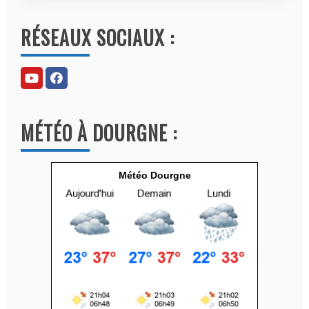
l
RÉSEAUX SOCIAUX :
t
e
r
n
a
MÉTÉO À DOURGNE :
t
i
v
Météo Dourgne
e
: