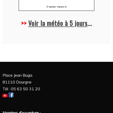
© wetter
meteo.fr
>>
Voir la météo à 5 jours
...
Place Jean Bugis
81110 Dourgne
Tél : 05 63 50 31 20
Horaires d’ouverture :