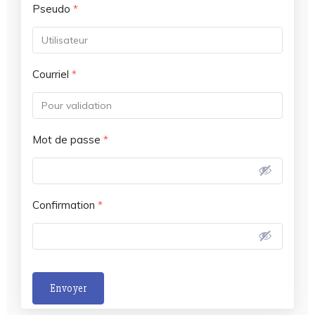
Pseudo
*
Courriel
*
Mot de passe
*
Confirmation
*
Envoyer
A