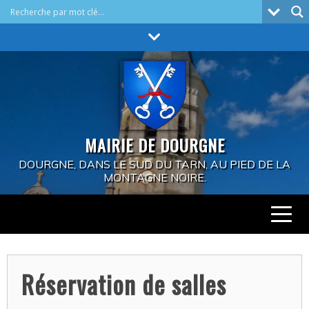
Skip
to
content
MAIRIE DE DOURGNE
DOURGNE, DANS LE SUD DU TARN, AU PIED DE LA
MONTAGNE NOIRE.
Réservation de salles