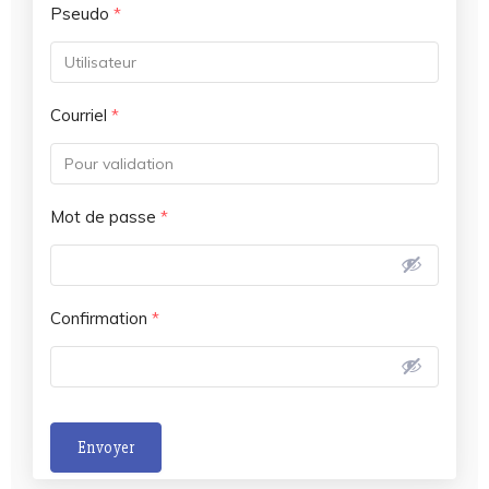
Pseudo
*
Courriel
*
Mot de passe
*
Confirmation
*
Envoyer
A