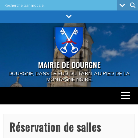
Skip
to
content
MAIRIE DE DOURGNE
DOURGNE, DANS LE SUD DU TARN, AU PIED DE LA
MONTAGNE NOIRE.
Réservation de salles