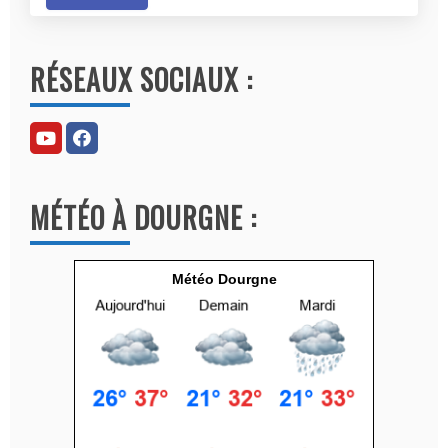
A
l
RÉSEAUX SOCIAUX :
t
e
r
n
a
MÉTÉO À DOURGNE :
t
i
v
Météo Dourgne
e
: