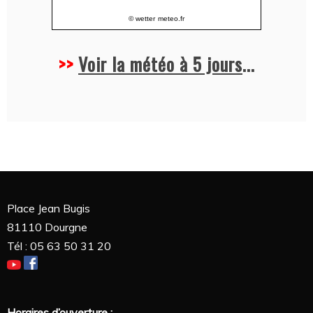
© wetter
meteo.fr
>>
Voir la météo à 5 jours
...
Place Jean Bugis
81110 Dourgne
Tél : 05 63 50 31 20
Horaires d’ouverture :