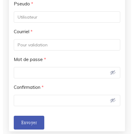
Pseudo
*
Courriel
*
Mot de passe
*
Confirmation
*
Envoyer
A