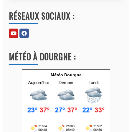
l
RÉSEAUX SOCIAUX :
t
e
r
n
a
MÉTÉO À DOURGNE :
t
i
v
Météo Dourgne
e
: