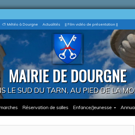
⛅ Météo à Dourgne
Actualités
|| Film vidéo de présentation ||
MAIRIE DE DOURGNE
 LE SUD DU TARN, AU PIED DE LA M
marches
Réservation de salles
Enfance/Jeunesse
Annuai