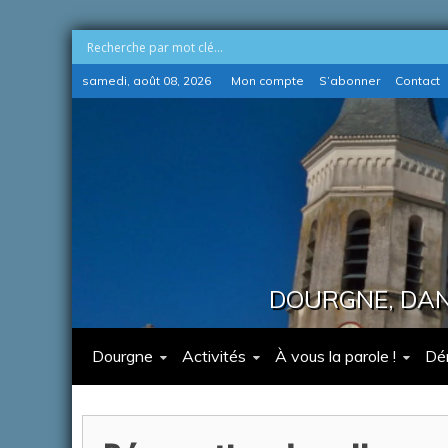
Skip
samedi, août 08, 2026
Mon compte
S’abonner
Contact
to
content
DOURGNE, DANS
Dourgne
Activités
À vous la parole !
Dé