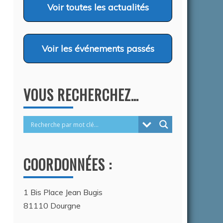
COMPORTEMENT CANINS…
Voir
toutes les actualités
26
Auteur Christel DAUZAT
/ 6 août 2026
Voir
les événements passés
VOUS RECHERCHEZ…
COORDONNÉES :
1 Bis Place Jean Bugis
81110 Dourgne