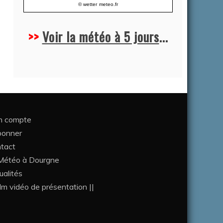
© wetter
meteo.fr
>>
Voir la météo à 5 jours
...
 compte
bonner
tact
étéo à Dourgne
ualités
ilm vidéo de présentation ||