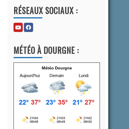
l
RÉSEAUX SOCIAUX :
t
e
r
n
a
MÉTÉO À DOURGNE :
t
i
v
Météo Dourgne
e
: