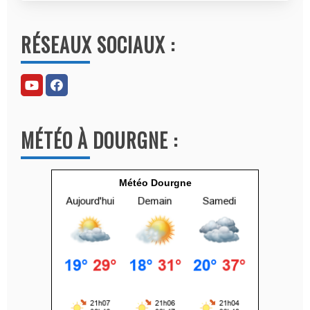
A
l
RÉSEAUX SOCIAUX :
t
e
r
n
a
MÉTÉO À DOURGNE :
t
i
v
Météo Dourgne
e
: