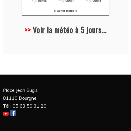
© wetter
meteo.fr
>>
Voir la météo à 5 jours
...
Place Jean Bugis
81110 Dourgne
Tél : 05 63 50 31 20