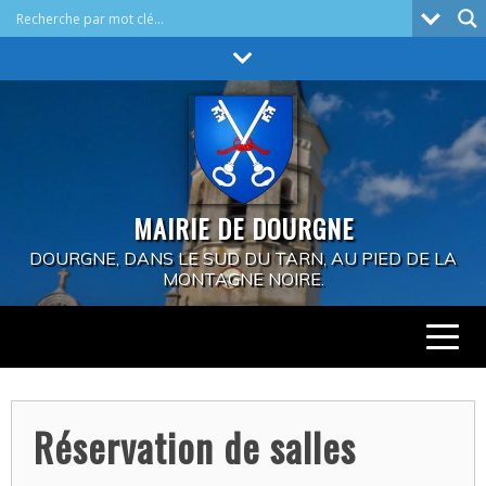
Skip
to
content
MAIRIE DE DOURGNE
DOURGNE, DANS LE SUD DU TARN, AU PIED DE LA
MONTAGNE NOIRE.
Réservation de salles