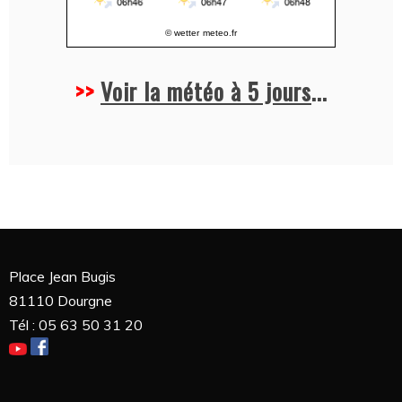
© wetter
meteo.fr
>>
Voir la météo à 5 jours
...
Place Jean Bugis
81110 Dourgne
Tél : 05 63 50 31 20