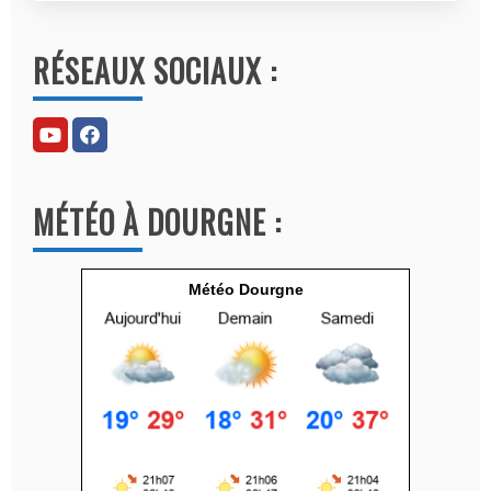
A
l
RÉSEAUX SOCIAUX :
t
e
r
n
a
MÉTÉO À DOURGNE :
t
i
v
Météo Dourgne
e
: