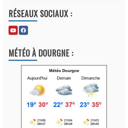
l
RÉSEAUX SOCIAUX :
t
e
r
n
a
MÉTÉO À DOURGNE :
t
i
v
Météo Dourgne
e
: