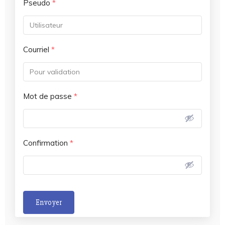
Pseudo
*
Courriel
*
Mot de passe
*
Confirmation
*
Envoyer
A