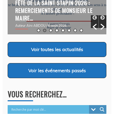
TE DE LA SAINT STAPIN 2026 :
CAMPAGN
MERCIEMENTS DE MONSIEUR LE
FAIM- D
IRE…
03/08/2
eur Aïni ABDOU
/ 6 août 2026
Auteur Chris
Voir
toutes les actualités
Voir
les événements passés
VOUS RECHERCHEZ…