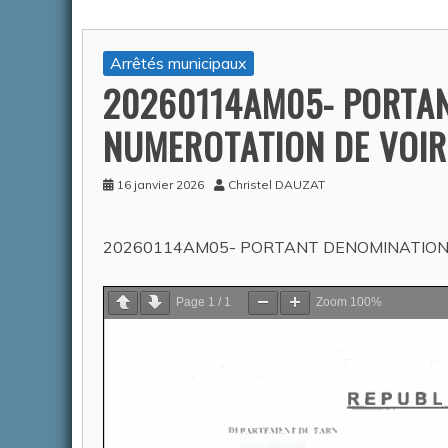
Arrêtés municipaux
ACTUALITÉS
20260114AM05- PORTAN
NUMEROTATION DE VOIR
16 janvier 2026
Christel DAUZAT
20260114AM05- PORTANT DENOMINATION 
CONGÉS
FERMET
Page
1
/
1
Zoom
100%
SERVIC
14 AOU
Auteur Chr
2026