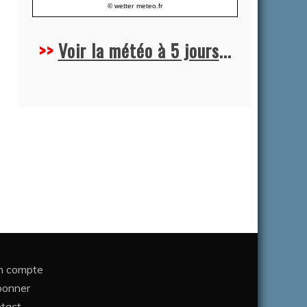
© wetter
meteo.fr
>>
Voir la météo à 5 jours
...
 compte
bonner
tact