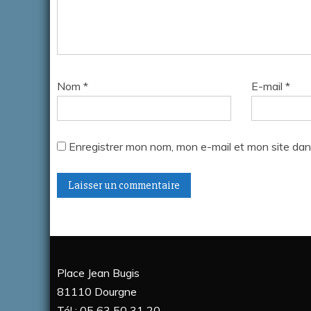
Nom
*
E-mail
*
Enregistrer mon nom, mon e-mail et mon site dan
A
l
t
Place Jean Bugis
e
81110 Dourgne
r
Tél : 05 63 50 31 20