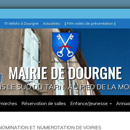
⛅ Météo à Dourgne
Actualités
|| Film vidéo de présentation ||
MAIRIE DE DOURGNE
 LE SUD DU TARN, AU PIED DE LA M
marches
Réservation de salles
Enfance/Jeunesse
Annuai
OMINATION ET NUMEROTATION DE VOIRIES