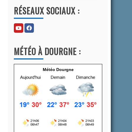
l
RÉSEAUX SOCIAUX :
t
e
r
n
a
MÉTÉO À DOURGNE :
t
i
v
Météo Dourgne
e
: