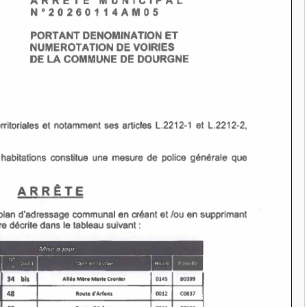
POTABLE
Auteur Christel DAUZAT
/ 7 août 20