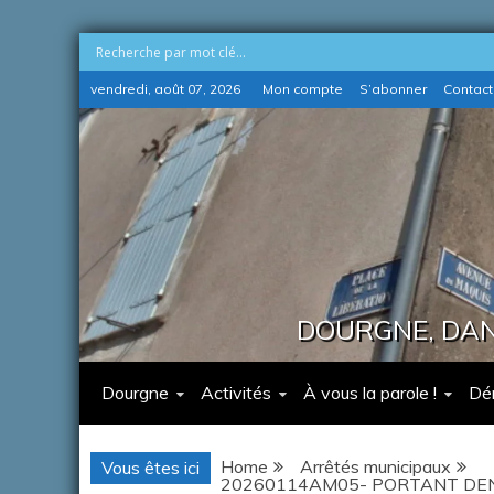
Skip
vendredi, août 07, 2026
Mon compte
S’abonner
Contact
to
content
DOURGNE, DANS
Dourgne
Activités
À vous la parole !
Dé
Home
Arrêtés municipaux
Vous êtes ici
20260114AM05- PORTANT DEN