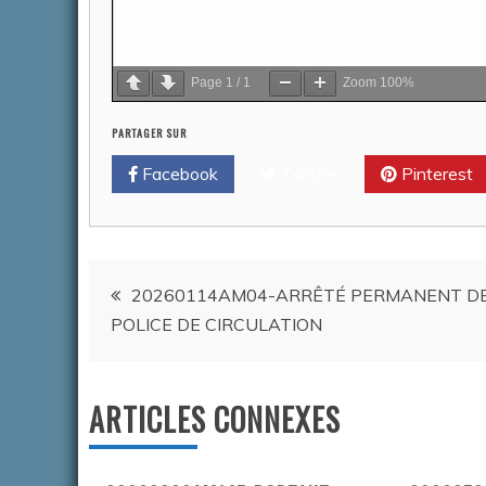
Page
1
/
1
Zoom
100%
PARTAGER SUR
Facebook
Twitter
Pinterest
Navigation
20260114AM04-ARRÊTÉ PERMANENT D
POLICE DE CIRCULATION
de
l’article
ARTICLES CONNEXES