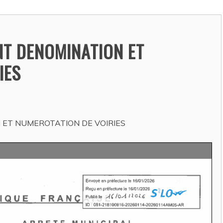
ACTUALITÉS
T DENOMINATION ET
IES
ET NUMEROTATION DE VOIRIES
 ANNUELS :
PREFECTURE-ARRÊTÉS
URE DE LA FRANCE
AOÛT REGLEMENTANT
ES DU 3 AOUT AU
TEMPORAIREMENT
T INCLUS
L’USAGE DE L’EAU ISSU 
MILIEU (PRELEVEMENT) 
istel DAUZAT
/ 27 juillet
DU RESEAU D’EAU