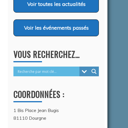
COMPORTEMENT CANINS…
Voir
toutes les actualités
26
Auteur Christel DAUZAT
/ 6 août 2026
Voir
les événements passés
VOUS RECHERCHEZ…
COORDONNÉES :
1 Bis Place Jean Bugis
81110 Dourgne