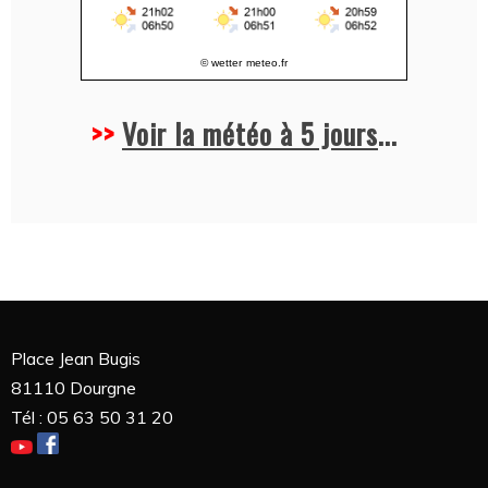
© wetter
meteo.fr
>>
Voir la météo à 5 jours
...
Place Jean Bugis
81110 Dourgne
Tél : 05 63 50 31 20