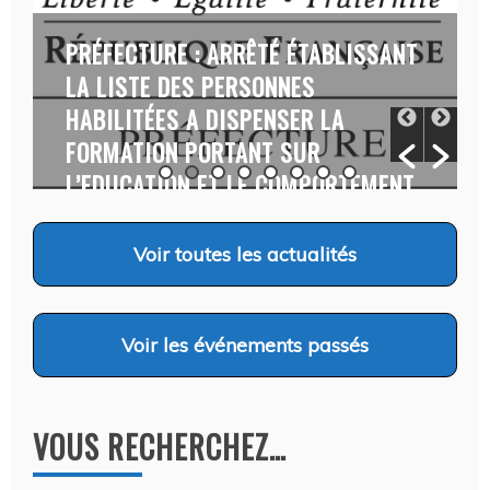
:
PRÉFECTURE : ARRÊTÉ ÉTABLISSANT
LA LISTE DES PERSONNES
HABILITÉES A DISPENSER LA
FORMATION PORTANT SUR
L’EDUCATION ET LE COMPORTEMENT
CANINS…
Auteur Christel DAUZAT
/ 6 août 2026
Voir
toutes les actualités
Voir
les événements passés
VOUS RECHERCHEZ…