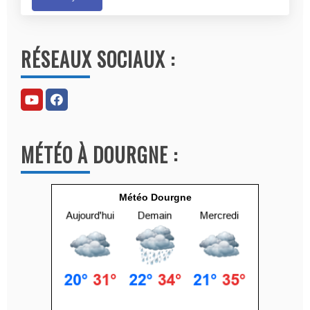
A
l
RÉSEAUX SOCIAUX :
t
e
r
n
a
MÉTÉO À DOURGNE :
t
i
v
Météo Dourgne
e
: