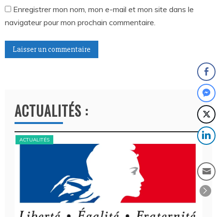
Enregistrer mon nom, mon e-mail et mon site dans le
navigateur pour mon prochain commentaire.
A
l
t
ACTUALITÉS :
e
r
n
ACTUALITÉS
ACT
a
t
i
v
e