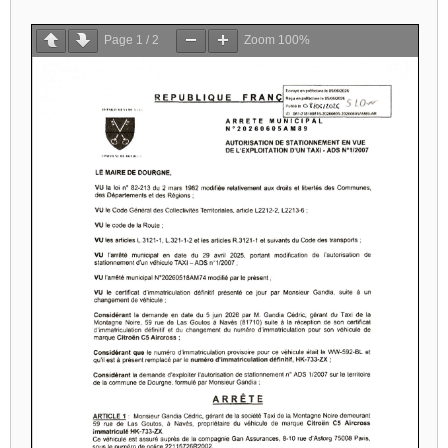
Page
1
/
2
Zoom
100%