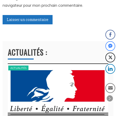
navigateur pour mon prochain commentaire.
A
l
t
ACTUALITÉS :
e
r
n
ACTUALITÉS
ACT
a
t
i
v
e
: