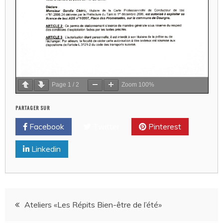
Page
1
/
2
Zoom
100%
PARTAGER SUR
Facebook
Twitter
Pinterest
Linkedin
Navigation
Ateliers «Les Répits Bien-être de l’été»