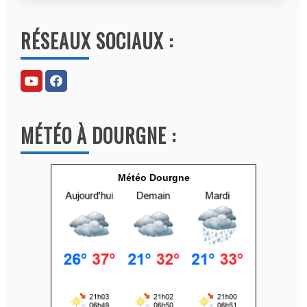
A
l
RÉSEAUX SOCIAUX :
t
e
r
n
a
MÉTÉO À DOURGNE :
t
i
v
Météo Dourgne
e
: