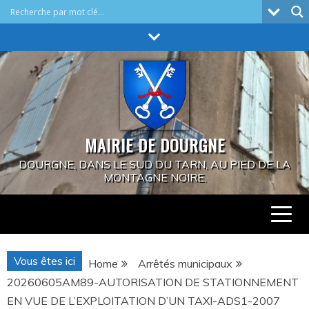
Skip
to
content
MAIRIE DE DOURGNE
DOURGNE, DANS LE SUD DU TARN, AU PIED DE LA
MONTAGNE NOIRE.
Vous êtes ici
Home
Arrêtés municipaux
20260605AM89-AUTORISATION DE STATIONNEMENT
EN VUE DE L’EXPLOITATION D’UN TAXI-ADS1-2007