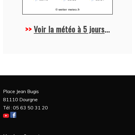
© wetter
meteo.fr
>>
Voir la météo à 5 jours
...
Place Jean Bugis
81110 Dourgne
Tél : 05 63 50 31 20