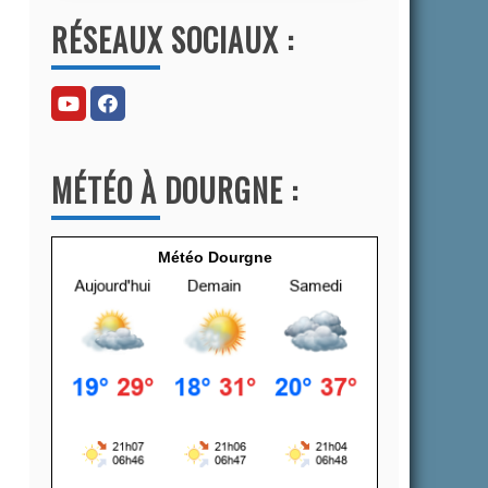
l
RÉSEAUX SOCIAUX :
t
e
r
n
a
MÉTÉO À DOURGNE :
t
i
v
Météo Dourgne
e
: