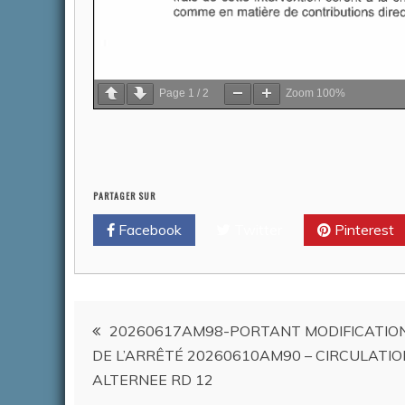
Page
1
/
2
Zoom
100%
PARTAGER SUR
Facebook
Twitter
Pinterest
Navigation
20260617AM98-PORTANT MODIFICATIO
DE L’ARRÊTÉ 20260610AM90 – CIRCULATIO
de
ALTERNEE RD 12