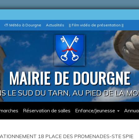
⛅ Météo à Dourgne
Actualités
|| Film vidéo de présentation ||
MAIRIE DE DOURGNE
 LE SUD DU TARN, AU PIED DE LA M
marches
Réservation de salles
Enfance/Jeunesse
Annuai
TATIONNEMENT 18 PLACE DES PROMENADES-STE SPIE