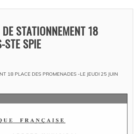
ACTUALITÉS
 DE STATIONNEMENT 18
-STE SPIE
T 18 PLACE DES PROMENADES -LE JEUDI 25 JUIN
 PERMANENT DE
CAMPAGNE ACTION
DE CIRCULATION
CONTRE LA FAIM-
bre-EOS telecom
DEMARCHAGE DOURGNE
DU 03/08/2026 AU
andine ESPASA
/ 24 juillet
05/09/2026
Auteur Christel DAUZAT
/ 5 août 20