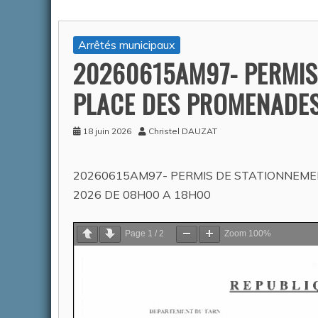
Arrêtés municipaux
ACTUALITÉS
20260615AM97- PERMIS
PLACE DES PROMENADES
18 juin 2026
Christel DAUZAT
20260615AM97- PERMIS DE STATIONNEMEN
ARRETÉ
2026 DE 08H00 A 18H00
POLICE 
Page
1
/
2
Zoom
100%
Tarn Fi
Auteur Am
2026