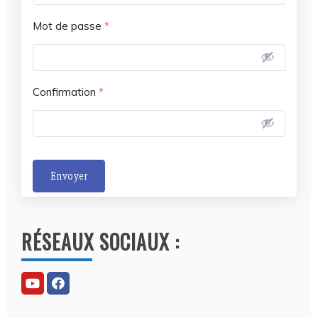
Mot de passe
*
Confirmation
*
Envoyer
A
l
RÉSEAUX SOCIAUX :
t
e
r
n
a