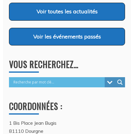
CANINS…
Auteur Christel DAUZAT
/ 6 août 2026
Voir
toutes les actualités
Voir
les événements passés
VOUS RECHERCHEZ…
COORDONNÉES :
1 Bis Place Jean Bugis
81110 Dourgne