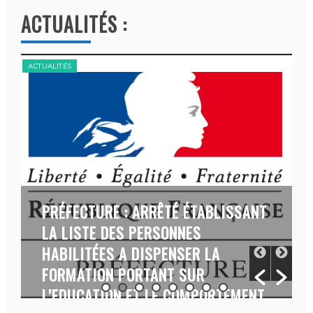
t
ACTUALITÉS :
e
r
n
ACTUALITÉS
ACT
a
t
i
v
e
:
PRÉFECTURE : ARRÊTÉ ÉTABLISSANT
LA LISTE DES PERSONNES
HABILITÉES A DISPENSER LA
FORMATION PORTANT SUR
L’EDUCATION ET LE COMPORTEMENT