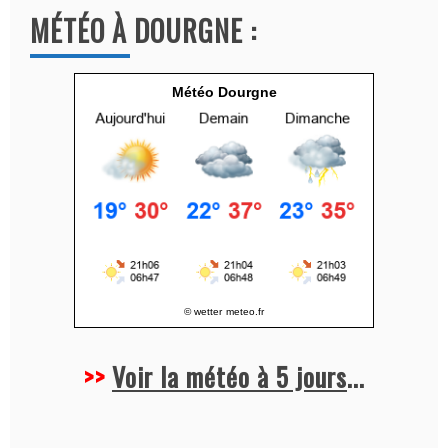
MÉTÉO À DOURGNE :
t
i
v
Météo Dourgne
e
:
© wetter
meteo.fr
>>
Voir la météo à 5 jours
...