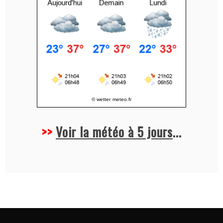
:
© wetter
meteo.fr
>>
Voir la météo à 5 jours
...