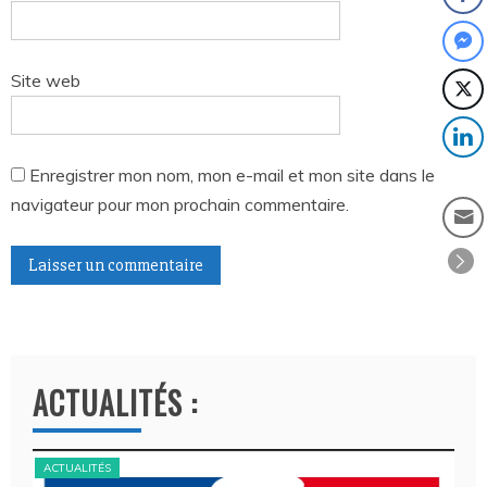
Site web
Enregistrer mon nom, mon e-mail et mon site dans le
navigateur pour mon prochain commentaire.
A
l
t
ACTUALITÉS :
e
r
n
ACTUALITÉS
ACT