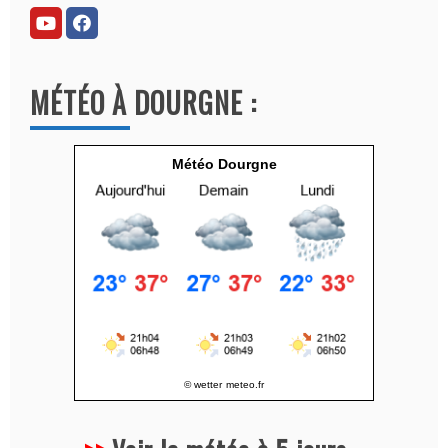
r
n
a
MÉTÉO À DOURGNE :
t
i
v
Météo Dourgne
e
:
© wetter
meteo.fr