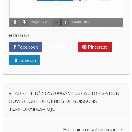
Page
1
/
2
Zoom
100%
PARTAGER SUR
Facebook
Twitter
Pinterest
Linkedin
Navigation
ARRÊTÉ N°20251006AM168- AUTORISATION
OUVERTURE DE DEBITS DE BOISSONS
de
TEMPORAIRES- MJC
l’article
Prochain conseil municipal