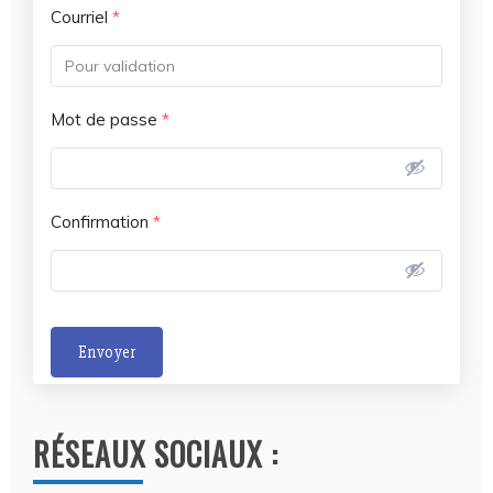
Courriel
*
Mot de passe
*
Confirmation
*
Envoyer
A
l
RÉSEAUX SOCIAUX :
t
e