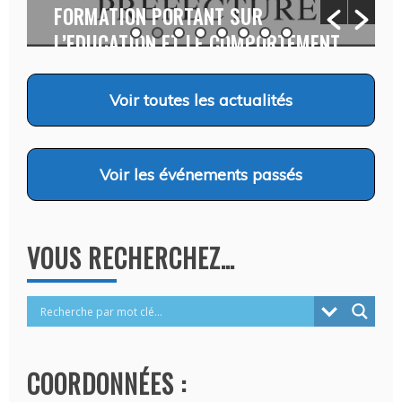
FORMATION PORTANT SUR
L’EDUCATION ET LE COMPORTEMENT
CANINS…
Auteur Christel DAUZAT
/ 6 août 2026
Voir
toutes les actualités
Voir
les événements passés
VOUS RECHERCHEZ…
COORDONNÉES :