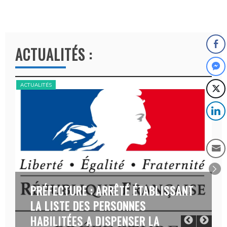
A
l
t
ACTUALITÉS :
e
r
n
ACTUALITÉS
ACT
a
t
i
v
e
:
PRÉFECTURE : ARRÊTÉ ÉTABLISSANT
LA LISTE DES PERSONNES
HABILITÉES A DISPENSER LA