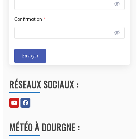
Confirmation
*
Envoyer
A
l
RÉSEAUX SOCIAUX :
t
e
r
n
a
MÉTÉO À DOURGNE :
t
i