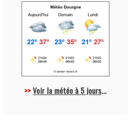
v
Météo Dourgne
e
:
© wetter
meteo.fr
>>
Voir la météo à 5 jours
...