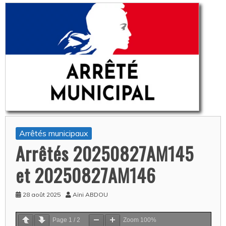
Arrêtés municipaux
Arrêtés 20250827AM145
et 20250827AM146
28 août 2025
Aïni ABDOU
Page
1
/
2
Zoom
100%