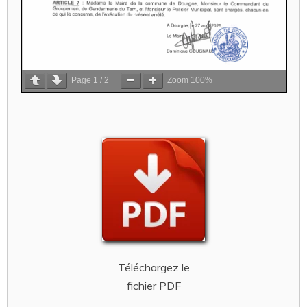
Page
1
/
2
Zoom
100%
Téléchargez le
fichier PDF