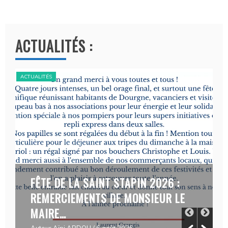
A
l
t
ACTUALITÉS :
e
r
n
ACTUALITÉS
ACT
a
t
i
v
e
:
FÊTE DE LA SAINT STAPIN 2026 :
REMERCIEMENTS DE MONSIEUR LE
MAIRE…
Auteur Aïni ABDOU
/ 6 août 2026