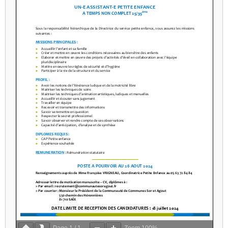
Page
1
/
1
Zoom
100%