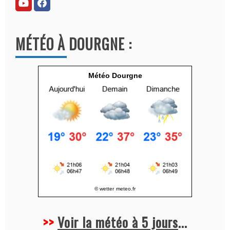
n
a
MÉTÉO À DOURGNE :
t
i
v
Météo Dourgne
e
:
© wetter
meteo.fr
>>
Voir la météo à 5 jours
...