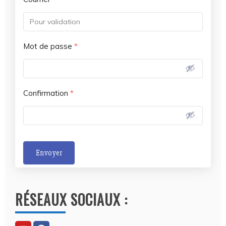
Mot de passe
*
Confirmation
*
Envoyer
A
l
RÉSEAUX SOCIAUX :
t
e
r