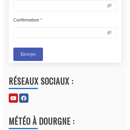
Confirmation
*
Envoyer
A
l
RÉSEAUX SOCIAUX :
t
e
r
n
a
MÉTÉO À DOURGNE :
t
i