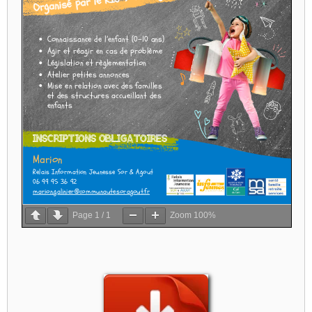
Page
1
/
1
Zoom
100%