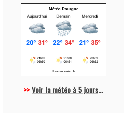
v
Météo Dourgne
e
:
© wetter
meteo.fr
>>
Voir la météo à 5 jours
...