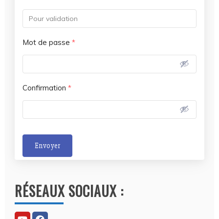
Mot de passe
*
Confirmation
*
Envoyer
A
l
RÉSEAUX SOCIAUX :
t
e
r