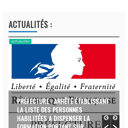
A
l
t
ACTUALITÉS :
e
r
n
ACTUALITÉS
ACT
a
t
i
v
e
:
PRÉFECTURE : ARRÊTÉ ÉTABLISSANT
LA LISTE DES PERSONNES
HABILITÉES A DISPENSER LA
FORMATION PORTANT SUR