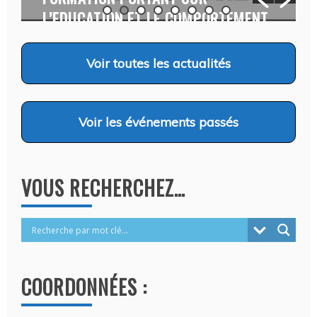
L’EDUCATION ET LE COMPORTEMENT
CANINS…
Auteur Christel DAUZAT
/ 6 août 2026
Voir
toutes les actualités
Voir
les événements passés
VOUS RECHERCHEZ…
COORDONNÉES :