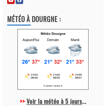
n
a
MÉTÉO À DOURGNE :
t
i
v
Météo Dourgne
e
:
© wetter
meteo.fr
>>
Voir la météo à 5 jours
...