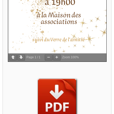
Page
1
/
1
Zoom
100%