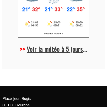
© wetter
meteo.fr
>>
Voir la météo à 5 jours
...
Place Jean Bugis
81110 Dourgne